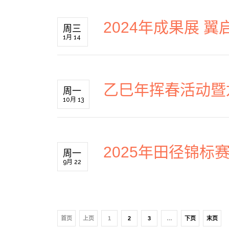
2024年成果展 翼
周三
1月 14
乙巳年挥春活动暨
周一
10月 13
2025年田径锦标
周一
9月 22
首页
上页
1
2
3
…
下页
末页