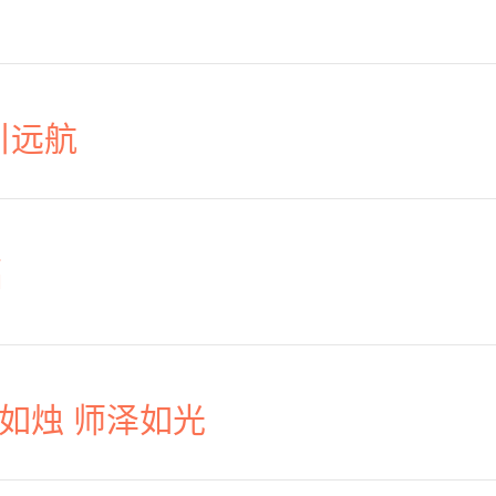
引远航
福
教师如烛 师泽如光