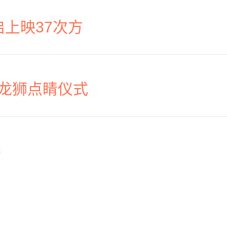
启上映37次方
龙狮点睛仪式
赛