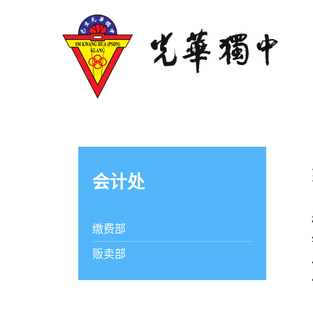
会计处
缴费部
贩卖部