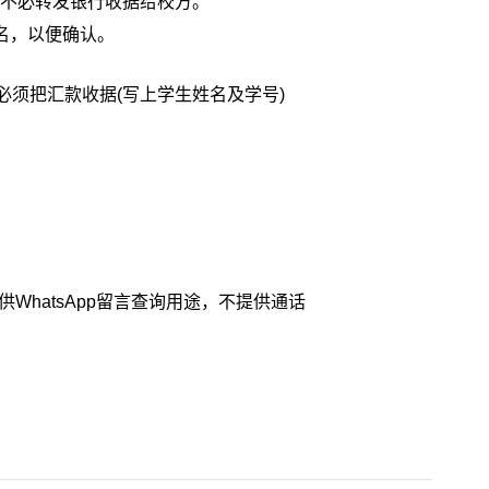
舍费，不必转发银
行收据给校方。
名，以便确认。
t)，必须把汇款收据
(写上学生姓名及学号)
hatsApp
留言查询用途，不提供通话