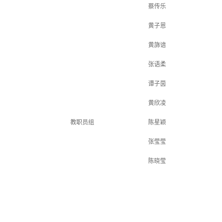
蔡传乐
黄子恩
黄旆谙
张语柔
谭子茵
黄欣凌
教职员组
陈星颖
张莹莹
陈晓莹