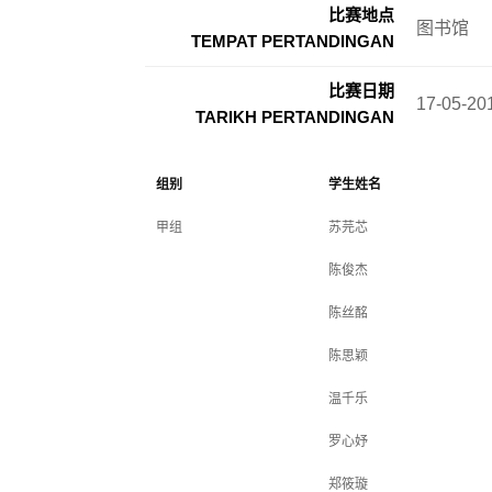
比赛地点
图书馆
TEMPAT PERTANDINGAN
比赛日期
17-05-20
TARIKH PERTANDINGAN
组别
学生姓名
甲组
苏芫芯
陈俊杰
陈丝酩
陈思颖
温千乐
罗心妤
郑筱璇