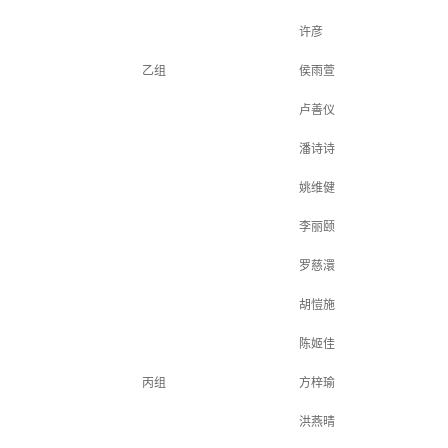
许彦
乙组
侯雨萱
卢善仪
潘诗诗
姚维健
李丽颐
罗慈澴
胡愷施
陈姬佳
丙组
方梓瑜
洪燕晴