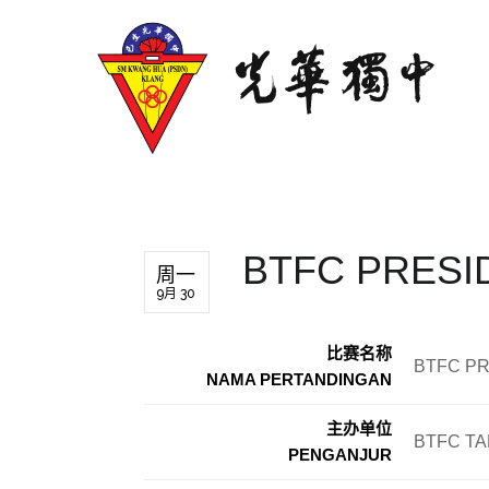
BTFC PRESI
周一
9月 30
比赛名称
BTFC PR
NAMA PERTANDINGAN
主办单位
BTFC T
PENGANJUR